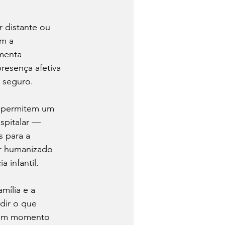
 distante ou 
m a 
menta 
resença afetiva 
 seguro.
e permitem um 
spitalar — 
 para a 
ar humanizado 
 infantil.
mília e a 
dir o que 
m um momento 