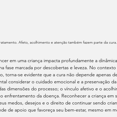
ratamento. Afeto, acolhimento e atenção também fazem parte da cura.
ncer em uma criança impacta profundamente a dinâmica f
ma fase marcada por descobertas e leveza. No contexto
co, torna-se evidente que a cura não depende apenas d
al considerar o cuidado emocional e a preservação da i
 das dimensões do processo; o vínculo afetivo e o acol
no enfrentamento da doença. Reconhecer a criança em s
eus medos, desejos e o direito de continuar sendo crianç
rede de apoio que favoreça seu bem-estar, mesmo em me