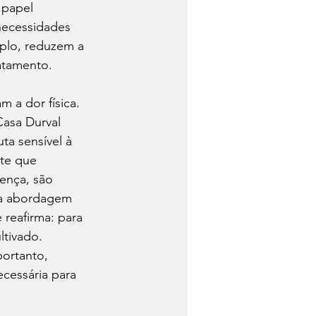
 papel 
necessidades 
mplo, reduzem a 
atamento.
 a dor física. 
asa Durval 
ta sensível à 
te que 
ença, são 
ssa abordagem 
reafirma: para 
ltivado. 
portanto, 
ecessária para 