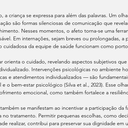
, a criança se expressa para além das palavras. Um olhar
ação são formas silenciosas de comunicação que revela
himento. Nesses momentos, o afeto torna-se uma ferra
sável. Em internações, sejam breves ou prolongadas, a p
ção cuidadosa da equipe de saúde funcionam como porto
iar orienta o cuidado, revelando aspectos subjetivos qu
ividualizado. Intervenções psicológicas no ambiente ho
cas e atendimentos individualizados — são fundamentais
e o bem-estar psicológico (Silva et al., 2023). Esse olh
sofrimento emocional, como também fortalece a resiliência
também se manifestam ao incentivar a participação da fa
a no tratamento. Permitir pequenas escolhas, como deci
ade realizar, contribui para preservar sua dignidade e