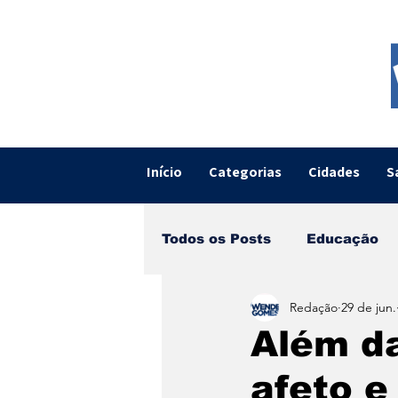
Início
Categorias
Cidades
S
Todos os Posts
Educação
Redação
29 de jun.
Opinião
Entrevistas
Além da
afeto e
Mundo
Gastronomia