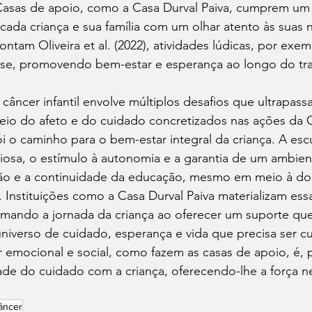
 Casas de apoio, como a Casa Durval Paiva, cumprem um
 cada criança e sua família com um olhar atento às suas 
ntam Oliveira et al. (2022), atividades lúdicas, por exe
sse, promovendo bem-estar e esperança ao longo do tr
âncer infantil envolve múltiplos desafios que ultrapassam
eio do afeto e do cuidado concretizados nas ações da C
ói o caminho para o bem-estar integral da criança. A escu
iosa, o estímulo à autonomia e a garantia de um ambien
ação e a continuidade da educação, mesmo em meio à do
. Instituições como a Casa Durval Paiva materializam e
mando a jornada da criança ao oferecer um suporte que 
niverso de cuidado, esperança e vida que precisa ser cu
r emocional e social, como fazem as casas de apoio, é, 
idade do cuidado com a criança, oferecendo-lhe a força n
âncer