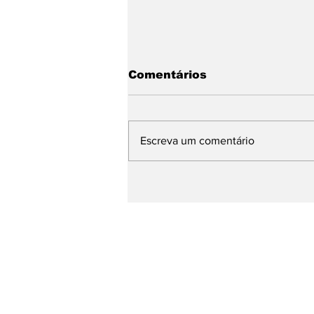
Comentários
Escreva um comentário
PodSer Câncer chega
ao seu 5º episódio sobre
os Neuroblastomas, em
parceria com o ator
Wagner Santisteban
#PracinhaCast