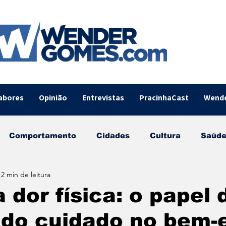
abores
Opinião
Entrevistas
PracinhaCast
Wend
Comportamento
Cidades
Cultura
Saúd
2 min de leitura
Sabores
PracinhaCast
Destaque
Esport
 dor física: o papel 
 do cuidado no bem-
Brasil
Natal
Empreendedorismo
Moda