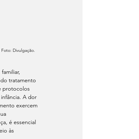
 Foto: Divulgação.
amiliar, 
 do tratamento 
e protocolos 
nfância. A dor 
himento exercem 
ua 
a, é essencial 
io às 