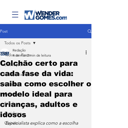
Post
Todos os Posts
Redação
Todos os Posts
4 de mar.
2 min de leitura
Colchão certo para
Educação
cada fase da vida:
Comportamento
saiba como escolher o
Cidades
modelo ideal para
Cultura
crianças, adultos e
Saúde
idosos
Cotidiano
Opinião
Especialista explica como a escolha 