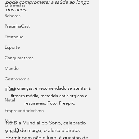
pode comprometer a saúde ao longo 
Entrevistas
dos anos.
Sabores
PracinhaCast
Destaque
Esporte
Canguaretama
Mundo
Gastronomia
Para crianças, é recomendado se atentar à 
Brasil
firmeza média, materiais antialérgicos e 
Natal
respiráveis. Foto: Freepik.
Empreendedorismo
Moda
No Dia Mundial do Sono, celebrado 
em 13 de março, o alerta é direto: 
Música
dormir bem não é luxo, é questão de 