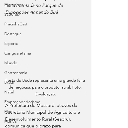
Entrevistas
festa montada no Parque de 
Exposições Armando Buá
Sabores
PracinhaCast
Destaque
Esporte
Canguaretama
Mundo
Gastronomia
Festa do Bode representa uma grande feira 
Brasil
de negócios para o produtor rural. Foto: 
Natal
Divulgação.
Empreendedorismo
A Prefeitura de Mossoró, através da 
Moda
Secretaria Municipal de Agricultura e 
Desenvolvimento Rural (Seadru), 
Música
comunica que o prazo para 