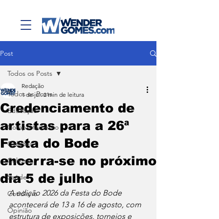
Post
Todos os Posts
Redação
Todos os Posts
1 de jul.
2 min de leitura
Credenciamento de
Educação
artistas para a 26ª
Comportamento
Festa do Bode
Cidades
encerra-se no próximo
Cultura
dia 5 de julho
Saúde
A edição 2026 da Festa do Bode 
Cotidiano
acontecerá de 13 a 16 de agosto, com 
Opinião
estrutura de exposições, torneios e 