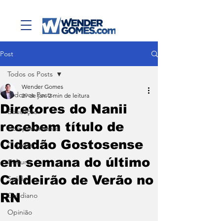
Post
Todos os Posts
Wender Gomes
Todos os Posts
29 de jan.
2 min de leitura
Diretores do Nanii
Educação
recebem título de
Comportamento
Cidadão Gostosense
Cidades
em semana do último
Cultura
Caldeirão de Verão no
Saúde
RN
Cotidiano
Opinião