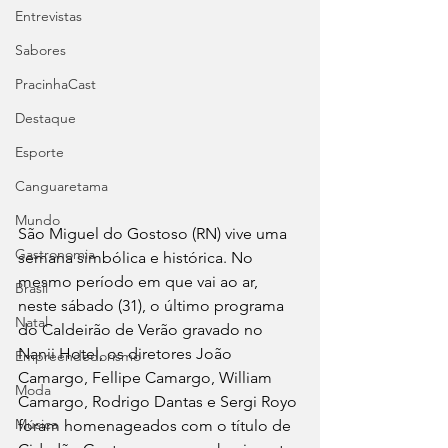
Entrevistas
Sabores
PracinhaCast
Destaque
Esporte
Canguaretama
Mundo
São Miguel do Gostoso (RN) vive uma 
Gastronomia
semana simbólica e histórica. No 
mesmo período em que vai ao ar, 
Brasil
neste sábado (31), o último programa 
Natal
do Caldeirão de Verão gravado no 
Nanii Hotel, os diretores João 
Empreendedorismo
Camargo, Fellipe Camargo, William 
Moda
Camargo, Rodrigo Dantas e Sergi Royo 
Música
foram homenageados com o título de 