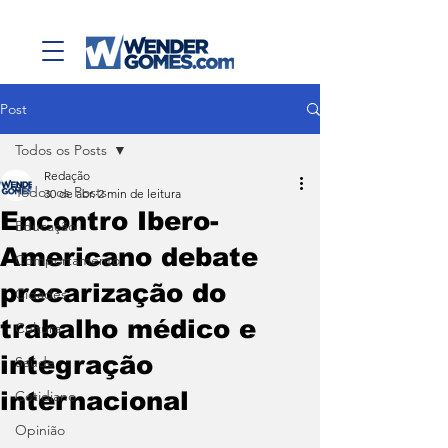
Post
Todos os Posts
Redação
Todos os Posts
30 de abr.
2 min de leitura
Encontro Ibero-
Educação
Americano debate
Comportamento
precarização do
Cidades
trabalho médico e
Cultura
integração
Saúde
internacional
Cotidiano
Opinião