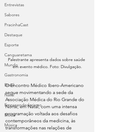
Entrevistas
Sabores
PracinhaCast
Destaque
Esporte
Canguaretama
Palestrante apresenta dados sobre saúde 
Mundo
em evento médico. Foto: Divulgação.
Gastronomia
Brasil
O Encontro Médico Ibero-Americano 
segue movimentando a sede da 
Natal
Associação Médica do Rio Grande do 
Empreendedorismo
Norte, em Natal, com uma intensa 
programação voltada aos desafios 
Moda
contemporâneos da medicina, às 
Música
transformações nas relações de 