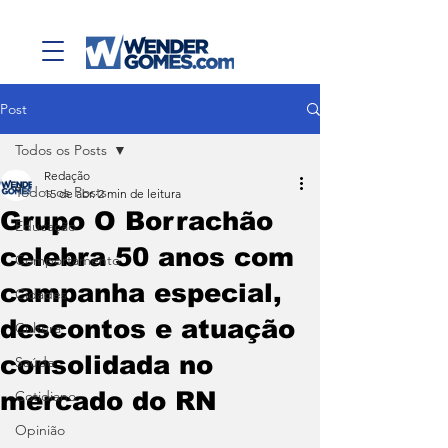
Post
Todos os Posts
Redação
Todos os Posts
15 de abr.
2 min de leitura
Grupo O Borrachão
Educação
celebra 50 anos com
Comportamento
campanha especial,
Cidades
descontos e atuação
Cultura
consolidada no
Saúde
mercado do RN
Cotidiano
Opinião