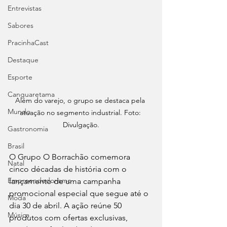
Entrevistas
Sabores
PracinhaCast
Destaque
Esporte
Canguaretama
Além do varejo, o grupo se destaca pela 
Mundo
atuação no segmento industrial. Foto: 
Divulgação.
Gastronomia
Brasil
O Grupo O Borrachão comemora 
Natal
cinco décadas de história com o 
Empreendedorismo
lançamento de uma campanha 
promocional especial que segue até o 
Moda
dia 30 de abril. A ação reúne 50 
Música
produtos com ofertas exclusivas, 