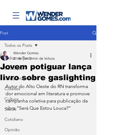
Post
Todos os Posts
Wender Gomes
Todos os Posts
21 de jan.
2 min de leitura
Jovem potiguar lança
Educação
livro sobre gaslighting
Comportamento
Autor do Alto Oeste do RN transforma 
Cidades
dor emocional em literatura e promove 
Cultura
campanha coletiva para publicação da 
obra “Será Que Estou Louca?”
Saúde
Cotidiano
Opinião