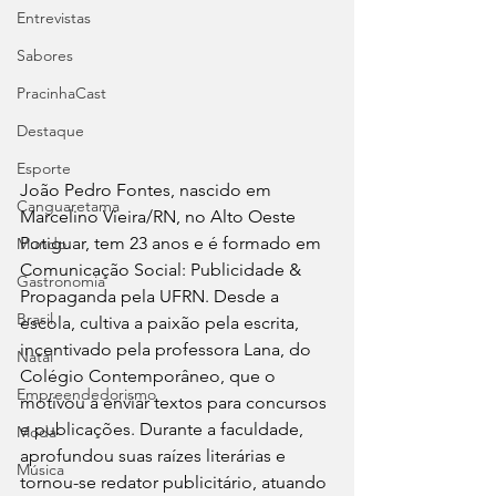
Entrevistas
Sabores
PracinhaCast
Destaque
Esporte
João Pedro Fontes, nascido em 
Canguaretama
Marcelino Vieira/RN, no Alto Oeste 
Potiguar, tem 23 anos e é formado em 
Mundo
Comunicação Social: Publicidade & 
Gastronomia
Propaganda pela UFRN. Desde a 
Brasil
escola, cultiva a paixão pela escrita, 
incentivado pela professora Lana, do 
Natal
Colégio Contemporâneo, que o 
Empreendedorismo
motivou a enviar textos para concursos 
e publicações. Durante a faculdade, 
Moda
aprofundou suas raízes literárias e 
Música
tornou-se redator publicitário, atuando 