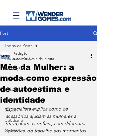
Post
Todos os Posts
Redação
Todos os Posts
4 de mar.
4 min de leitura
Mês da Mulher: a
Educação
moda como expressão
Comportamento
de autoestima e
Cidades
identidade
Cultura
Especialista explica como os 
Saúde
acessórios ajudam as mulheres a 
Cotidiano
reforçarem a confiança em diferentes 
Opinião
ocasiões, do trabalho aos momentos 