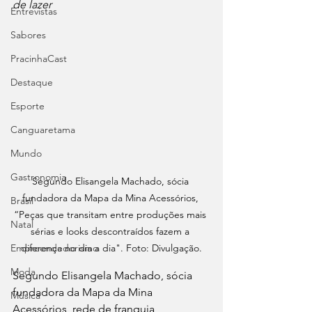
de lazer
Entrevistas
Sabores
PracinhaCast
Destaque
Esporte
Canguaretama
Mundo
Gastronomia
Segundo Elisangela Machado, sócia 
fundadora da Mapa da Mina Acessórios, 
Brasil
“Peças que transitam entre produções mais 
Natal
sérias e looks descontraídos fazem a 
Empreendedorismo
diferença no dia a dia". Foto: Divulgação.
Moda
Segundo Elisangela Machado, sócia 
fundadora da Mapa da Mina 
Música
Acessórios, rede de franquia 