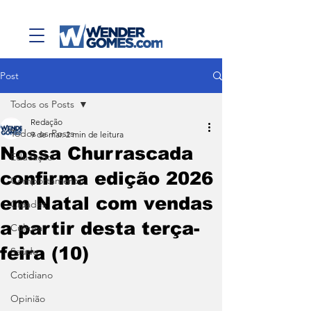
Post
Todos os Posts
Redação
Todos os Posts
9 de mar.
2 min de leitura
Nossa Churrascada
Educação
confirma edição 2026
Comportamento
em Natal com vendas
Cidades
a partir desta terça-
Cultura
feira (10)
Saúde
Cotidiano
Opinião