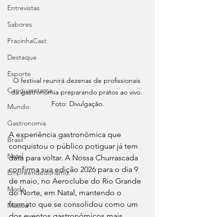
Entrevistas
Sabores
PracinhaCast
Destaque
Esporte
O festival reunirá dezenas de profissionais 
Canguaretama
da gastronomia preparando pratos ao vivo. 
Foto: Divulgação.
Mundo
Gastronomia
A experiência gastronômica que 
Brasil
conquistou o público potiguar já tem 
Natal
data para voltar. A Nossa Churrascada 
confirma sua edição 2026 para o dia 9 
Empreendedorismo
de maio, no Aeroclube do Rio Grande 
Moda
do Norte, em Natal, mantendo o 
formato que se consolidou como um 
Música
dos eventos gastronômicos mais 