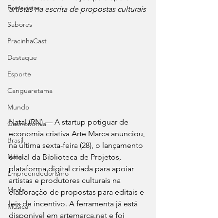
Entrevistas
artistas na escrita de propostas culturais
Sabores
PracinhaCast
Destaque
Esporte
Canguaretama
Mundo
Natal (RN) — A startup potiguar de 
Gastronomia
economia criativa Arte Marca anunciou, 
Brasil
na última sexta-feira (28), o lançamento 
oficial da Biblioteca de Projetos, 
Natal
plataforma digital criada para apoiar 
Empreendedorismo
artistas e produtores culturais na 
Moda
elaboração de propostas para editais e 
leis de incentivo. A ferramenta já está 
Música
disponível em artemarca.net e foi 