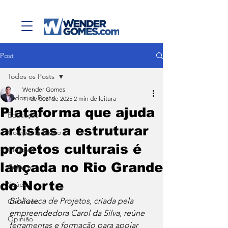
Post
Todos os Posts
Wender Gomes
Todos os Posts
11 de dez. de 2025
2 min de leitura
Plataforma que ajuda
Educação
artistas a estruturar
Comportamento
projetos culturais é
Cidades
lançada no Rio Grande
Cultura
do Norte
Saúde
Biblioteca de Projetos, criada pela 
Cotidiano
empreendedora Carol da Silva, reúne 
Opinião
ferramentas e formação para apoiar 