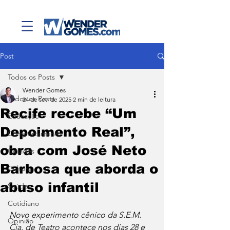
Post
Todos os Posts
Wender Gomes
Todos os Posts
24 de set. de 2025
2 min de leitura
Recife recebe “Um
Educação
Depoimento Real”,
Comportamento
obra com José Neto
Cidades
Barbosa que aborda o
Cultura
abuso infantil
Saúde
Cotidiano
Novo experimento cênico da S.E.M. 
Opinião
Cia. de Teatro acontece nos dias 28 e 