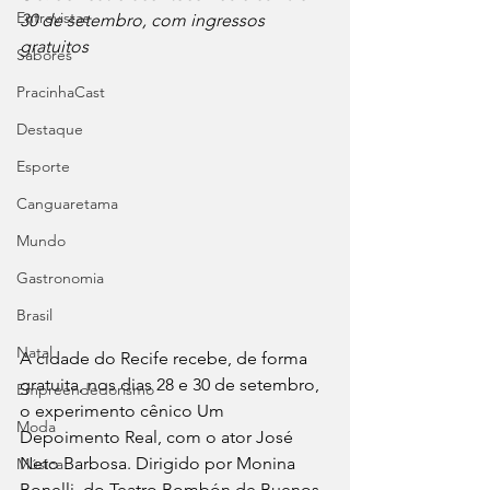
Entrevistas
30 de setembro, com ingressos 
gratuitos
Sabores
PracinhaCast
Destaque
Esporte
Canguaretama
Mundo
Gastronomia
Brasil
Natal
A cidade do Recife recebe, de forma 
gratuita, nos dias 28 e 30 de setembro, 
Empreendedorismo
o experimento cênico Um 
Moda
Depoimento Real, com o ator José 
Neto Barbosa. Dirigido por Monina 
Música
Bonelli, do Teatro Bombón de Buenos 