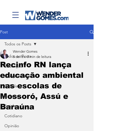
Post
Todos os Posts
Wender Gomes
Todos os Posts
5 de fev.
3 min de leitura
Recinfo RN lança
Educação
educação ambiental
Comportamento
nas escolas de
Cidades
Mossoró, Assú e
Cultura
Baraúna
Saúde
Cotidiano
Opinião