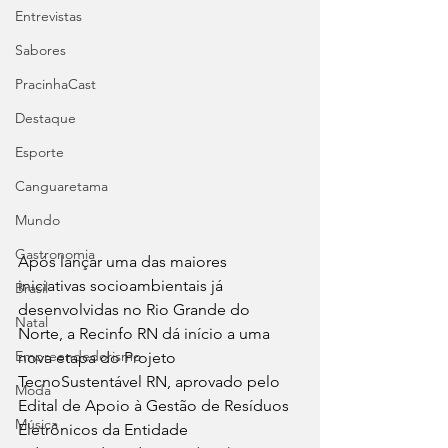
Entrevistas
Sabores
PracinhaCast
Destaque
Esporte
Canguaretama
Mundo
Gastronomia
Após lançar uma das maiores 
iniciativas socioambientais já 
Brasil
desenvolvidas no Rio Grande do 
Natal
Norte, a Recinfo RN dá início a uma 
Empreendedorismo
nova etapa do Projeto 
TecnoSustentável RN, aprovado pelo 
Moda
Edital de Apoio à Gestão de Resíduos 
Música
Eletrônicos da Entidade 