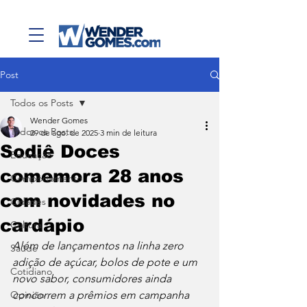
Post
Todos os Posts
Wender Gomes
Todos os Posts
29 de ago. de 2025
3 min de leitura
Sodiê Doces
Educação
comemora 28 anos
Comportamento
com novidades no
Cidades
cardápio
Cultura
Além de lançamentos na linha zero 
Saúde
adição de açúcar, bolos de pote e um 
Cotidiano
novo sabor, consumidores ainda 
Opinião
concorrem a prêmios em campanha 