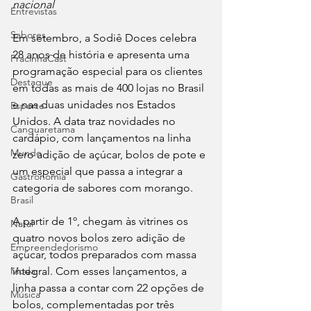
nacional
Entrevistas
Sabores
Em setembro, a Sodiê Doces celebra 
28 anos de história e apresenta uma 
PracinhaCast
programação especial para os clientes 
Destaque
em todas as mais de 400 lojas no Brasil 
e nas duas unidades nos Estados 
Esporte
Unidos. A data traz novidades no 
Canguaretama
cardápio, com lançamentos na linha 
Mundo
zero adição de açúcar, bolos de pote e 
um especial que passa a integrar a 
Gastronomia
categoria de sabores com morango.
Brasil
A partir de 1º, chegam às vitrines os 
Natal
quatro novos bolos zero adição de 
Empreendedorismo
açúcar, todos preparados com massa 
Moda
integral. Com esses lançamentos, a 
linha passa a contar com 22 opções de 
Música
bolos, complementadas por três 