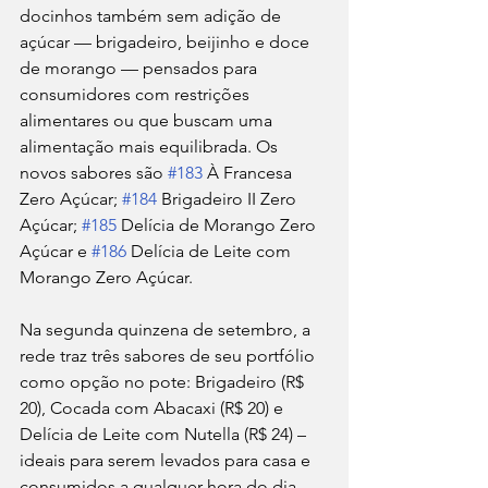
docinhos também sem adição de 
açúcar — brigadeiro, beijinho e doce 
de morango — pensados para 
consumidores com restrições 
alimentares ou que buscam uma 
alimentação mais equilibrada. Os 
novos sabores são 
#183
 À Francesa 
Zero Açúcar; 
#184
 Brigadeiro II Zero 
Açúcar; 
#185
 Delícia de Morango Zero 
Açúcar e 
#186
 Delícia de Leite com 
Morango Zero Açúcar.
Na segunda quinzena de setembro, a 
rede traz três sabores de seu portfólio 
como opção no pote: Brigadeiro (R$ 
20), Cocada com Abacaxi (R$ 20) e 
Delícia de Leite com Nutella (R$ 24) – 
ideais para serem levados para casa e 
consumidos a qualquer hora do dia.