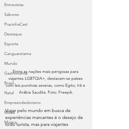
Entrevistas
Sabores
PracinhaCast
Destaque
Esporte
Canguaretama
Mundo
Entre as nações mais perigosas para 
Gastronomia
viajantes LGBTQIA+, destacam-se países 
Brasil
com leis punitivas severas, como Egito, Irã e 
Arábia Saudita. Foto: Freepik.
Natal
Empreendedorismo
Viajar pelo mundo em busca de 
Moda
experiências marcantes é o desejo de 
Música
todo turista, mas para viajantes 