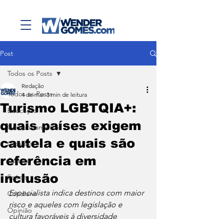
Post
Todos os Posts
Redação
Todos os Posts
4 de mar.
3 min de leitura
Turismo LGBTQIA+:
Educação
quais países exigem
Comportamento
cautela e quais são
Cidades
referência em
Cultura
inclusão
Saúde
Especialista indica destinos com maior 
Cotidiano
risco e aqueles com legislação e 
Opinião
cultura favoráveis à diversidade