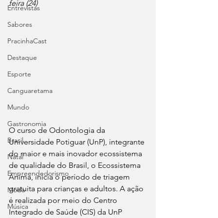
feira (24)
Entrevistas
Sabores
PracinhaCast
Destaque
Esporte
Canguaretama
Mundo
Gastronomia
O curso de Odontologia da 
Brasil
Universidade Potiguar (UnP), integrante 
do maior e mais inovador ecossistema 
Natal
de qualidade do Brasil, o Ecossistema 
Empreendedorismo
Ânima, inicia o período de triagem 
gratuita para crianças e adultos. A ação 
Moda
é realizada por meio do Centro 
Música
Integrado de Saúde (CIS) da UnP 