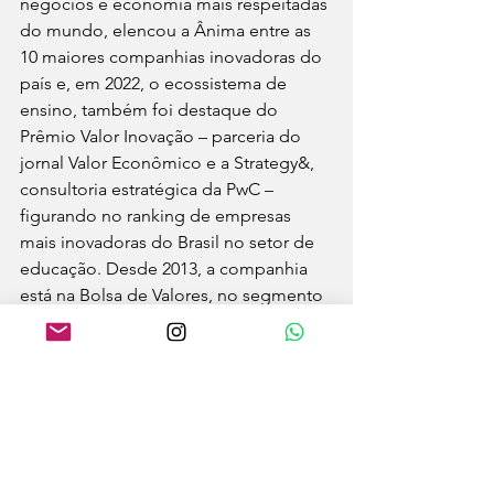
negócios e economia mais respeitadas 
do mundo, elencou a Ânima entre as 
10 maiores companhias inovadoras do 
país e, em 2022, o ecossistema de 
ensino, também foi destaque do 
Prêmio Valor Inovação – parceria do 
jornal Valor Econômico e a Strategy&, 
consultoria estratégica da PwC – 
figurando no ranking de empresas 
mais inovadoras do Brasil no setor de 
educação. Desde 2013, a companhia 
está na Bolsa de Valores, no segmento 
de Novo Mercado, considerado o de 
mais elevado grau de governança 
corporativa.
UnP
Triagem
Odontológico
Destaque
Saúde