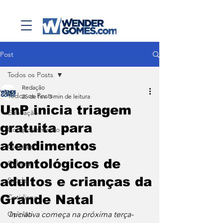
Post
Todos os Posts
Redação
Todos os Posts
25 de fev.
3 min de leitura
UnP inicia triagem
Educação
gratuita para
Comportamento
atendimentos
Cidades
odontológicos de
Cultura
adultos e crianças da
Saúde
Grande Natal
Cotidiano
Opinião
Iniciativa começa na próxima terça-