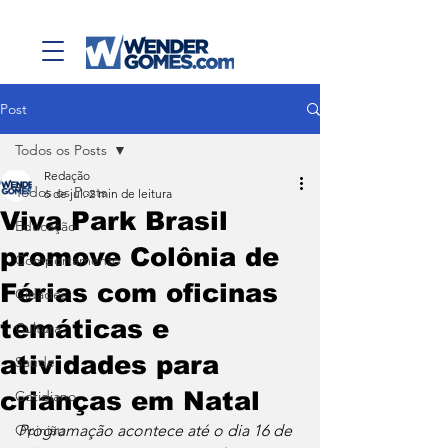
Post
Todos os Posts
Redação
Todos os Posts
6 de jul.
2 min de leitura
Viva Park Brasil
Educação
promove Colônia de
Comportamento
Férias com oficinas
Cidades
temáticas e
Cultura
atividades para
Saúde
crianças em Natal
Cotidiano
Opinião
Programação acontece até o dia 16 de 