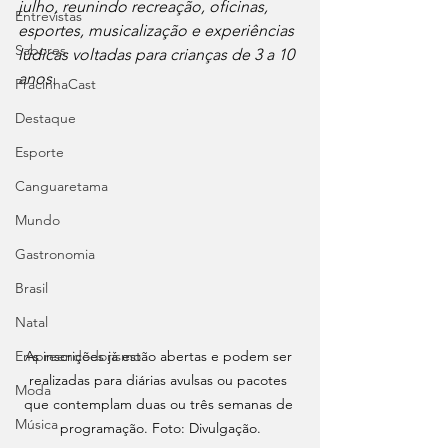
julho, reunindo recreação, oficinas, 
Entrevistas
esportes, musicalização e experiências 
Sabores
lúdicas voltadas para crianças de 3 a 10 
anos.
PracinhaCast
Destaque
Esporte
Canguaretama
Mundo
Gastronomia
Brasil
Natal
Empreendedorismo
As inscrições já estão abertas e podem ser 
realizadas para diárias avulsas ou pacotes 
Moda
que contemplam duas ou três semanas de 
Música
programação. Foto: Divulgação.