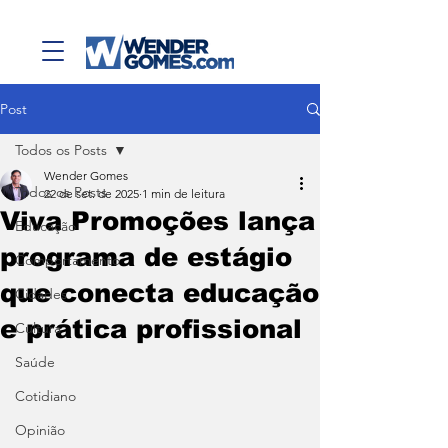
Post
Todos os Posts
Wender Gomes
Todos os Posts
22 de set. de 2025
1 min de leitura
Viva Promoções lança
Educação
programa de estágio
Comportamento
que conecta educação
Cidades
e prática profissional
Cultura
Saúde
Cotidiano
Opinião