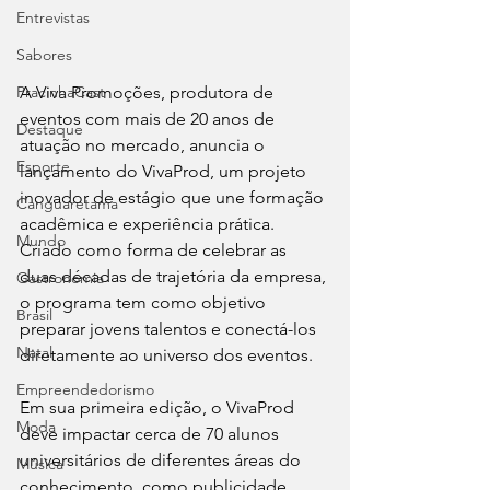
Entrevistas
Sabores
A Viva Promoções, produtora de 
PracinhaCast
eventos com mais de 20 anos de 
Destaque
atuação no mercado, anuncia o 
Esporte
lançamento do VivaProd, um projeto 
inovador de estágio que une formação 
Canguaretama
acadêmica e experiência prática. 
Mundo
Criado como forma de celebrar as 
duas décadas de trajetória da empresa, 
Gastronomia
o programa tem como objetivo 
Brasil
preparar jovens talentos e conectá-los 
Natal
diretamente ao universo dos eventos.
Empreendedorismo
Em sua primeira edição, o VivaProd 
Moda
deve impactar cerca de 70 alunos 
universitários de diferentes áreas do 
Música
conhecimento, como publicidade, 