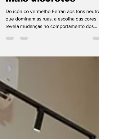
ficando cada vez
mais discretos
Do icônico vermelho Ferrari aos tons neutros
que dominam as ruas, a escolha das cores
revela mudanças no comportamento dos
consumidores e na própria indústria
automotiva Existe uma imagem que faz parte
do imaginário de quem gosta de carros: um
esportivo vermelho atravessando uma
estrada, chamando atenção pelo design e
pela sensação de velocidade. A associação
foi tão forte que algumas tonalidades
ganharam identidade própria. O vermelho
Ferrari se tornou uma referência mundial