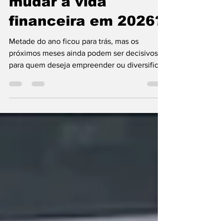
mudar a vida
financeira em 2026?
Metade do ano ficou para trás, mas os
próximos meses ainda podem ser decisivos
para quem deseja empreender ou diversificar
a renda Ainda faltam cinco meses para 2026
chegar ao fim, tempo suficiente para quem
pretende reorganizar as finanças, começar
um novo negócio ou diversificar a renda.
Entre as possibilidades está o franchising,
que segue em expansão no Brasil. Dados da
Associação Brasileira de Franchising (ABF)
mostram que o setor faturou R$ 72,7 bilhões
no primeiro trim