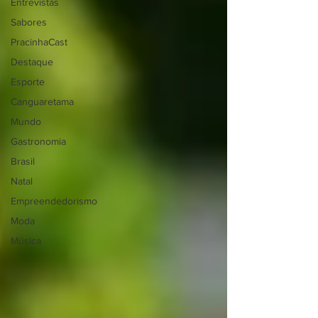
Entrevistas
Sabores
PracinhaCast
Destaque
Esporte
Canguaretama
Mundo
Gastronomia
Brasil
Natal
Empreendedorismo
Moda
Música