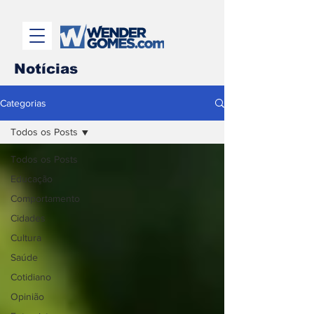
Notícias
Categorias
Todos os Posts
Todos os Posts
Educação
Comportamento
Cidades
Cultura
Saúde
Cotidiano
Opinião