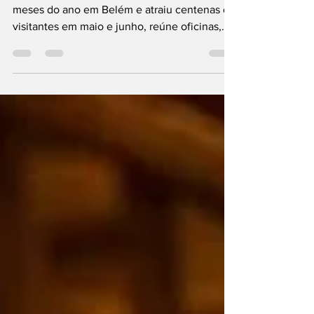
artísticas do Pará
Projeto que passou a funcionar durante vários
meses do ano em Belém e atraiu centenas de
visitantes em maio e junho, reúne oficinas,
exposições e vivências ligadas ao Círio de
Nazaré e entra em agosto com uma
programação voltada à riqueza cultural
paraense Nos últimos 3 anos, visitar a Casa
de Cultura É Círio Outra Vez era uma
experiência restrita ao período do Círio de
Nazaré. Em 2026, isso mudou. Pela primeira
vez, o projeto passou a funcionar ao longo de
vários meses, tran