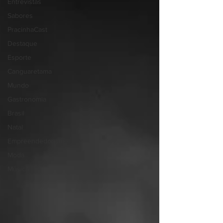
Entrevistas
Sabores
PracinhaCast
Destaque
Esporte
Canguaretama
Mundo
Gastronomia
Brasil
Natal
Empreendedorismo
Moda
Música