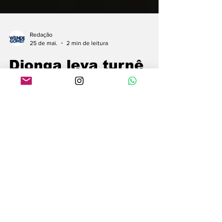
Redação
25 de mai.
2 min de leitura
Djonga leva turnê
“QMCMFS” a Natal
em uma das noites
mais aguardadas do
rap nacional no
Nordeste
Circuito que também passa por Aracaju,
Maceió e João Pessoa. Foto: Divulgação.