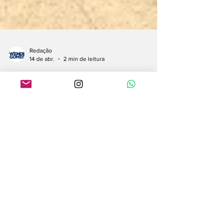
Redação
14 de abr.
2 min de leitura
Abril Azul: Natal
Shopping promove
ação especial para
crianças com TEA
na Vila Trampolim
Iniciativa integra agenda do empreendimento
voltada para inclusão e melhor atendimento
do público neurodivergente e seus familiares;