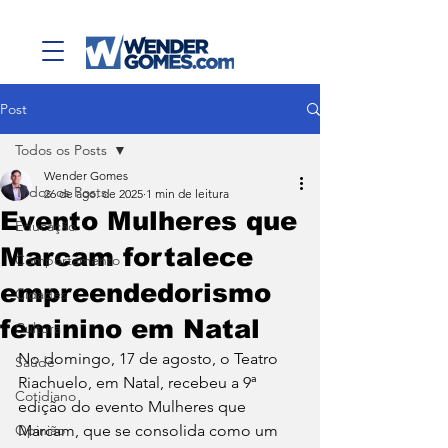
Post
Todos os Posts
Wender Gomes
Todos os Posts
26 de ago. de 2025
1 min de leitura
Evento Mulheres que
Educação
Marcam fortalece
Comportamento
empreendedorismo
Cidades
feminino em Natal
Cultura
No domingo, 17 de agosto, o Teatro 
Saúde
Riachuelo, em Natal, recebeu a 9ª 
Cotidiano
edição do evento Mulheres que 
Opinião
Marcam, que se consolida como um 