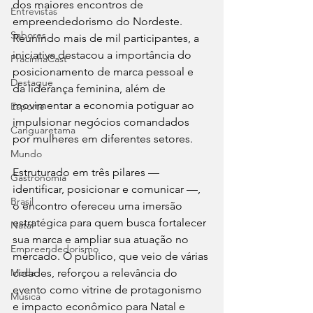
dos maiores encontros de 
Entrevistas
empreendedorismo do Nordeste. 
Sabores
Reunindo mais de mil participantes, a 
iniciativa destacou a importância do 
PracinhaCast
posicionamento de marca pessoal e 
Destaque
da liderança feminina, além de 
movimentar a economia potiguar ao 
Esporte
impulsionar negócios comandados 
Canguaretama
por mulheres em diferentes setores.
Mundo
Estruturado em três pilares — 
Gastronomia
identificar, posicionar e comunicar —, 
Brasil
o encontro ofereceu uma imersão 
estratégica para quem busca fortalecer 
Natal
sua marca e ampliar sua atuação no 
Empreendedorismo
mercado. O público, que veio de várias 
Moda
cidades, reforçou a relevância do 
evento como vitrine de protagonismo 
Música
e impacto econômico para Natal e 